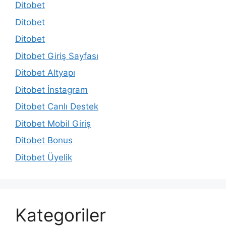
Ditobet
Ditobet
Ditobet
Ditobet Giriş Sayfası
Ditobet Altyapı
Ditobet İnstagram
Ditobet Canlı Destek
Ditobet Mobil Giriş
Ditobet Bonus
Ditobet Üyelik
Kategoriler