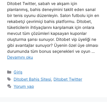
Ditobet Twitter, sabah ve akşam için
planlanmış, bahis deneyimini taklit eden sanal
bir tenis oyunu düzenleyin. Salon futbolu için en
rekabetçi çevrimiçi bahis platformu. Ditobet,
tüketicilerin ihtiyaçlarını karşılamak için onlara
mevcut tüm çözümleri kapsayan kuponlar
oluşturma şansı sunuyor. Ditobet vip üyeliği ne
gibi avantajlar sunuyor? Üyenin özel üye olması
durumunda tüm bonus seçenekleri ve oyun …
Devamını oku
Kategoriler
Giriş
Etiketler
Ditobet Bahis Sitesi
,
Ditobet Twitter
Yorum yap