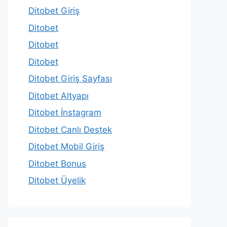
Ditobet Giriş
Ditobet
Ditobet
Ditobet
Ditobet Giriş Sayfası
Ditobet Altyapı
Ditobet İnstagram
Ditobet Canlı Destek
Ditobet Mobil Giriş
Ditobet Bonus
Ditobet Üyelik