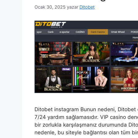
Ocak 30, 2025
yazar
Ditobet
Ditobet instagram Bunun nedeni, Ditobet 
7/24 yardım sağlamasıdır. VIP casino deney
bir zorlukla karşılaşmanız durumunda Dito
nedenle, bu siteyle bağlantısı olan tüm bir