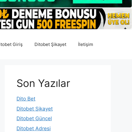
itobet Giriş
Ditobet Şikayet
İletişim
Son Yazılar
Dito Bet
Ditobet Şikayet
Ditobet Güncel
Ditobet Adresi