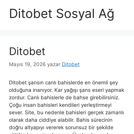
Ditobet Sosyal Ağ
Ditobet
Mayıs 19, 2026
yazar
Ditobet
Ditobet şansın canlı bahislerde en önemli şey
olduğuna inanıyor. Kar yağışı şans eseri yapmak
zordur. Canlı bahislerle de bahse girebilirsiniz.
Çoğu insan bahisleri kendileri yerleştirmeyi
sever. Site, bu nedenle bahisleri gerçek zamanlı
olarak daha ciddiye alabilir. Bahis sürecinin
doğru altyapıyı vererek sorunsuz bir şekilde