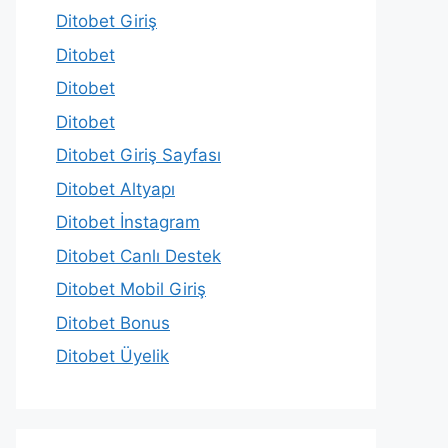
Ditobet Giriş
Ditobet
Ditobet
Ditobet
Ditobet Giriş Sayfası
Ditobet Altyapı
Ditobet İnstagram
Ditobet Canlı Destek
Ditobet Mobil Giriş
Ditobet Bonus
Ditobet Üyelik