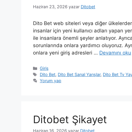
Haziran 23, 2026
yazar
Ditobet
Dito Bet web siteleri veya diğer ülkeler
insanlar için yeni kullanıcı adları yapan ye
ile insanlara önemli şeyler anlatıyor. Ayrıc
sorunlarında onlara yardımcı oluyoruz. Ayrıc
onlara yeni giriş adresleri …
Devamını oku
Kategoriler
Giriş
Etiketler
Dito Bet
,
Dito Bet Sanal Yarışlar
,
Dito Bet Tv Yay
Yorum yap
Ditobet Şikayet
Haziran 16, 2026
yazar
Ditobet