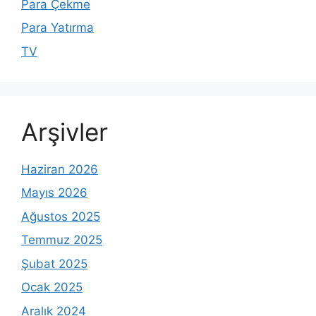
Para Çekme
Para Yatırma
TV
Arşivler
Haziran 2026
Mayıs 2026
Ağustos 2025
Temmuz 2025
Şubat 2025
Ocak 2025
Aralık 2024