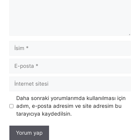
İsim
E-
posta
İnternet
sitesi
Daha sonraki yorumlarımda kullanılması için
adım, e-posta adresim ve site adresim bu
tarayıcıya kaydedilsin.