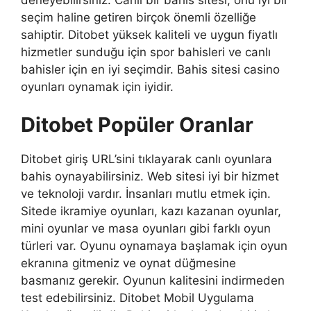
seçim haline getiren birçok önemli özelliğe
sahiptir. Ditobet yüksek kaliteli ve uygun fiyatlı
hizmetler sunduğu için spor bahisleri ve canlı
bahisler için en iyi seçimdir. Bahis sitesi casino
oyunları oynamak için iyidir.
Ditobet Popüler Oranlar
Ditobet giriş URL’sini tıklayarak canlı oyunlara
bahis oynayabilirsiniz. Web sitesi iyi bir hizmet
ve teknoloji vardır. İnsanları mutlu etmek için.
Sitede ikramiye oyunları, kazı kazanan oyunlar,
mini oyunlar ve masa oyunları gibi farklı oyun
türleri var. Oyunu oynamaya başlamak için oyun
ekranına gitmeniz ve oynat düğmesine
basmanız gerekir. Oyunun kalitesini indirmeden
test edebilirsiniz. Ditobet Mobil Uygulama