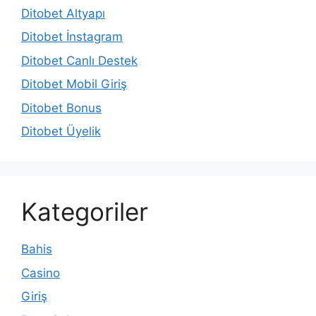
Ditobet Altyapı
Ditobet İnstagram
Ditobet Canlı Destek
Ditobet Mobil Giriş
Ditobet Bonus
Ditobet Üyelik
Kategoriler
Bahis
Casino
Giriş