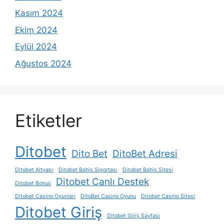
Kasım 2024
Ekim 2024
Eylül 2024
Ağustos 2024
Etiketler
Ditobet
Dito Bet
DitoBet Adresi
Ditobet Altyapı
Ditobet Bahis Sigortası
Ditobet Bahis Sitesi
Ditobet Canlı Destek
Ditobet Bonus
Ditobet Casino Oyunları
DitoBet Casino Oyunu
Ditobet Casino Sitesi
Ditobet Giriş
Ditobet Giriş Sayfası