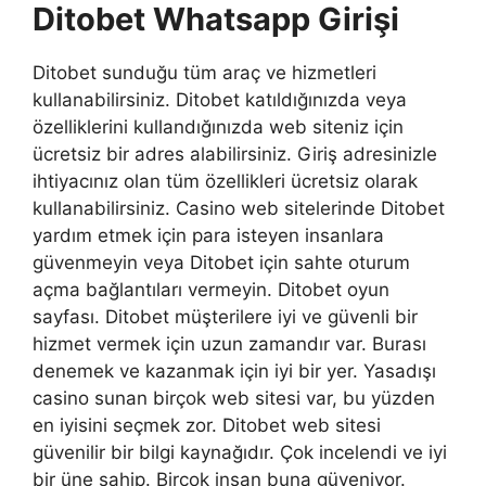
Ditobet Whatsapp Girişi
Ditobet sunduğu tüm araç ve hizmetleri
kullanabilirsiniz. Ditobet katıldığınızda veya
özelliklerini kullandığınızda web siteniz için
ücretsiz bir adres alabilirsiniz. Giriş adresinizle
ihtiyacınız olan tüm özellikleri ücretsiz olarak
kullanabilirsiniz. Casino web sitelerinde Ditobet
yardım etmek için para isteyen insanlara
güvenmeyin veya Ditobet için sahte oturum
açma bağlantıları vermeyin. Ditobet oyun
sayfası. Ditobet müşterilere iyi ve güvenli bir
hizmet vermek için uzun zamandır var. Burası
denemek ve kazanmak için iyi bir yer. Yasadışı
casino sunan birçok web sitesi var, bu yüzden
en iyisini seçmek zor. Ditobet web sitesi
güvenilir bir bilgi kaynağıdır. Çok incelendi ve iyi
bir üne sahip. Birçok insan buna güveniyor.