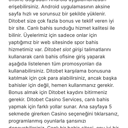
erişebilirsiniz. Android uygulamasının aksine
sayfa hızlı ve sorunsuz bir şekilde yüklenir.
Ditobet size çok fazla bonus ve teklif veren iyi
bir site. Canlı bahis sunduğu hizmet kalitesi ile
bilinir. Üyelerimiz için sadece onlar için
yaptığımız bir web sitesinde spor bahis
hizmetimiz var.
Ditobet slot girişi
talimatlarını
kullanarak canlı bahis ofisine giriş yaparak
aşağıda listelenen tüm promosyonları da
kullanabilirsiniz. Ditobet karşılama bonusuna
katılmak için çok para alabilirsiniz, ancak başka
bahisler için değil, hemen kullanmanız gerekir.
Bonus almak için Ditobet kaydını bitirmeniz
gerekir. Ditobet Casino Services, canlı bahis
yapmak için farklı yollar sunar. Ana sayfaya 5
sekmede girerken Casino seçeneğini tıklarsanız,
programlanmış oyunlarla şansınızı
deneyebilirsiniz. Canlı bir bahis sitesi, onu iyi bir