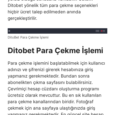
Ditobet yönelik tüm para çekme seçenekleri
hiçbir ücret talep edilmeden anında
gerçekleştirilir.
DitoBet Para Çekme İşlemi
Ditobet Para Çekme İşlemi
Para çekme işlemini başlatabilmek için kullanıcı
adınızı ve şifrenizi girerek hesabınıza giriş
yapmanız gerekmektedir. Bundan sonra
abonelikten çıkma sayfasını bulabilirsiniz.
Çevrimiçi hesap cüzdanı oluşturma programı
ücretsiz olarak mevcuttur. Bu en sık kullanılan
para çekme kanallarından biridir. Fotoğraf
çekmek için ana sayfaya ulaştığınızda giriş
yapmanız gerekmektedir. En güncel site hesap