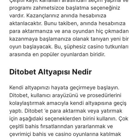
Çeşitli kayıt kanalları arasından seçim yapma ve
programı zahmetsizce başlatma seçeneğiniz
vardır. Kazançlarınız anında hesabınıza
aktarılacaktır. Bunu takiben, anında hesabınıza
para aktarmanıza ve ana oyundan hiç çıkmadan
kazanmaya başlamanıza olanak tanıyan yeni bir
oyun başlayacak. Bu, şüphesiz casino tutkunları
arasında en popüler oyunlardan biridir.
Ditobet Altyapısı Nedir
Kendi altyapınızı hayata geçirmeye başlayın.
Ditobet, kullanıcı arayüzünü ve prosedürlerini
kolaylaştırmak amacıyla kendi altyapısına geçiş
yaptı. Ditobet ‘e para aktarmak veya yatırmak
için aşağıdaki seçeneklerden birini kullanın. Çok
çeşitli bahis fırsatlarından yararlanmak ve
çevrimiçi bahis ve casino oyunlarına katılmak