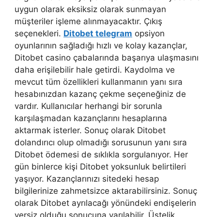
uygun olarak eksiksiz olarak sunmayan
müşteriler işleme alınmayacaktır. Çıkış
seçenekleri.
Ditobet telegram
opsiyon
oyunlarının sağladığı hızlı ve kolay kazançlar,
Ditobet casino çabalarında başarıya ulaşmasını
daha erişilebilir hale getirdi. Kaydolma ve
mevcut tüm özellikleri kullanmanın yanı sıra
hesabınızdan kazanç çekme seçeneğiniz de
vardır. Kullanıcılar herhangi bir sorunla
karşılaşmadan kazançlarını hesaplarına
aktarmak isterler. Sonuç olarak Ditobet
dolandırıcı olup olmadığı sorusunun yanı sıra
Ditobet ödemesi de sıklıkla sorgulanıyor. Her
gün binlerce kişi Ditobet yoksunluk belirtileri
yaşıyor. Kazançlarınızı sitedeki hesap
bilgilerinize zahmetsizce aktarabilirsiniz. Sonuç
olarak Ditobet ayrılacağı yönündeki endişelerin
yersiz olduğu sonucuna varılabilir. Üstelik