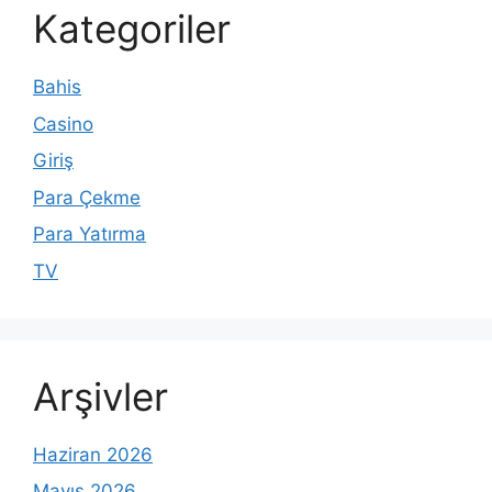
Kategoriler
Bahis
Casino
Giriş
Para Çekme
Para Yatırma
TV
Arşivler
Haziran 2026
Mayıs 2026