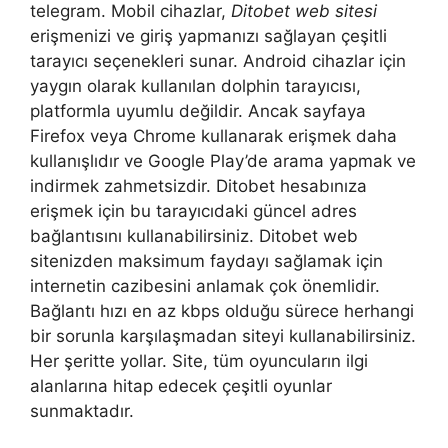
telegram. Mobil cihazlar,
Ditobet web sitesi
erişmenizi ve giriş yapmanızı sağlayan çeşitli
tarayıcı seçenekleri sunar. Android cihazlar için
yaygın olarak kullanılan dolphin tarayıcısı,
platformla uyumlu değildir. Ancak sayfaya
Firefox veya Chrome kullanarak erişmek daha
kullanışlıdır ve Google Play’de arama yapmak ve
indirmek zahmetsizdir. Ditobet hesabınıza
erişmek için bu tarayıcıdaki güncel adres
bağlantısını kullanabilirsiniz. Ditobet web
sitenizden maksimum faydayı sağlamak için
internetin cazibesini anlamak çok önemlidir.
Bağlantı hızı en az kbps olduğu sürece herhangi
bir sorunla karşılaşmadan siteyi kullanabilirsiniz.
Her şeritte yollar. Site, tüm oyuncuların ilgi
alanlarına hitap edecek çeşitli oyunlar
sunmaktadır.