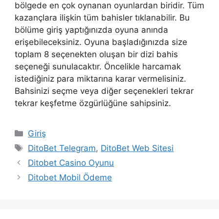
bölgede en çok oynanan oyunlardan biridir. Tüm
kazançlara ilişkin tüm bahisler tıklanabilir. Bu
bölüme giriş yaptığınızda oyuna anında
erişebileceksiniz. Oyuna başladığınızda size
toplam 8 seçenekten oluşan bir dizi bahis
seçeneği sunulacaktır. Öncelikle harcamak
istediğiniz para miktarına karar vermelisiniz.
Bahsinizi seçme veya diğer seçenekleri tekrar
tekrar keşfetme özgürlüğüne sahipsiniz.
Kategoriler
Giriş
Etiketler
DitoBet Telegram
,
DitoBet Web Sitesi
Ditobet Casino Oyunu
Ditobet Mobil Ödeme