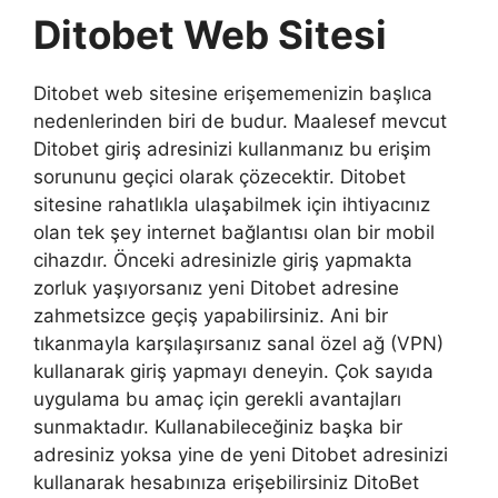
Ditobet Web Sitesi
Ditobet web sitesine erişememenizin başlıca
nedenlerinden biri de budur. Maalesef mevcut
Ditobet giriş adresinizi kullanmanız bu erişim
sorununu geçici olarak çözecektir. Ditobet
sitesine rahatlıkla ulaşabilmek için ihtiyacınız
olan tek şey internet bağlantısı olan bir mobil
cihazdır. Önceki adresinizle giriş yapmakta
zorluk yaşıyorsanız yeni Ditobet adresine
zahmetsizce geçiş yapabilirsiniz. Ani bir
tıkanmayla karşılaşırsanız sanal özel ağ (VPN)
kullanarak giriş yapmayı deneyin. Çok sayıda
uygulama bu amaç için gerekli avantajları
sunmaktadır. Kullanabileceğiniz başka bir
adresiniz yoksa yine de yeni Ditobet adresinizi
kullanarak hesabınıza erişebilirsiniz DitoBet